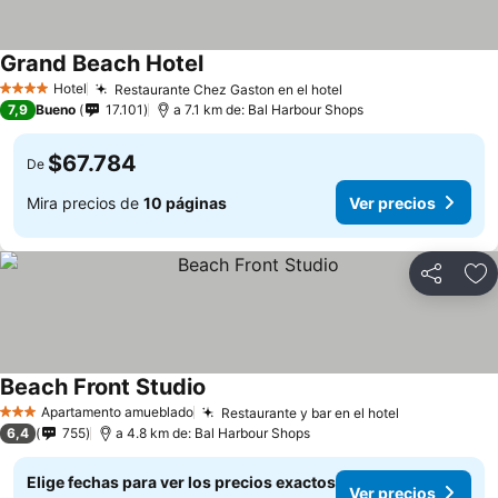
Grand Beach Hotel
Hotel
Restaurante Chez Gaston en el hotel
4 Estrellas
7,9
Bueno
17.101
a 7.1 km de: Bal Harbour Shops
$67.784
De
Mira precios de
10 páginas
Ver precios
Compartir
Ag
Beach Front Studio
Apartamento amueblado
Restaurante y bar en el hotel
3 Estrellas
6,4
755
a 4.8 km de: Bal Harbour Shops
Elige fechas para ver los precios exactos
Ver precios