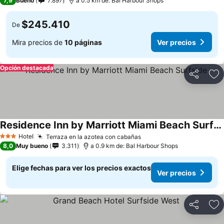
7,9
Bueno
7.897
a 0.5 km de: Bal Harbour Shops
$245.410
De
Mira precios de
10 páginas
Ver precios
Opción destacada
Compartir
Ag
Residence Inn by Marriott Miami Beach Surfside
Hotel
Terraza en la azotea con cabañas
3 Estrellas
8,0
Muy bueno
3.311
a 0.9 km de: Bal Harbour Shops
Elige fechas para ver los precios exactos
Ver precios
Compartir
Ag