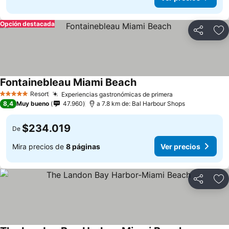
Opción destacada
Compartir
Ag
Fontainebleau Miami Beach
Resort
Experiencias gastronómicas de primera
5 Estrellas
8,4
Muy bueno
47.960
a 7.8 km de: Bal Harbour Shops
$234.019
De
Mira precios de
8 páginas
Ver precios
Compartir
Ag