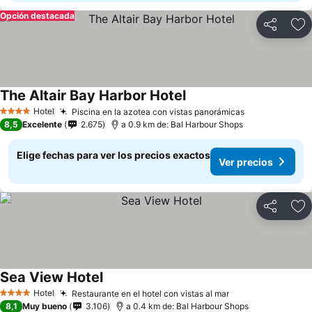
Opción destacada
Compartir
Ag
The Altair Bay Harbor Hotel
Hotel
Piscina en la azotea con vistas panorámicas
4 Estrellas
8,5
Excelente
2.675
a 0.9 km de: Bal Harbour Shops
Elige fechas para ver los precios exactos
Ver precios
Compartir
Ag
Sea View Hotel
Hotel
Restaurante en el hotel con vistas al mar
4 Estrellas
8,1
Muy bueno
3.106
a 0.4 km de: Bal Harbour Shops