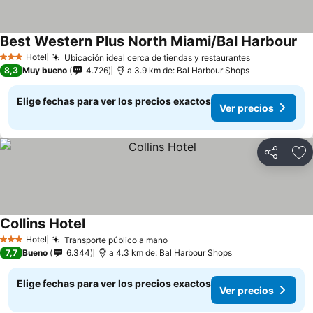
Best Western Plus North Miami/Bal Harbour
Hotel
Ubicación ideal cerca de tiendas y restaurantes
3 Estrellas
8,3
Muy bueno
4.726
a 3.9 km de: Bal Harbour Shops
Elige fechas para ver los precios exactos
Ver precios
Compartir
Ag
Collins Hotel
Hotel
Transporte público a mano
3 Estrellas
7,7
Bueno
6.344
a 4.3 km de: Bal Harbour Shops
Elige fechas para ver los precios exactos
Ver precios