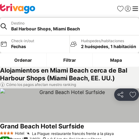
Favoritos
Iniciar 
Me
Destino
Bal Harbour Shops, Miami Beach
Check-in/out
Huéspedes/habitaciones
Fechas
2 huéspedes, 1 habitación
Ordenar
Filtrar
Mapa
Alojamientos en Miami Beach cerca de Bal
Harbour Shops (Miami Beach, EE. UU.)
Cómo los pagos afectan nuestro ranking
Compartir
Ag
Grand Beach Hotel Surfside
Hotel
La Plague: restaurante francés frente a la playa
4 Estrellas