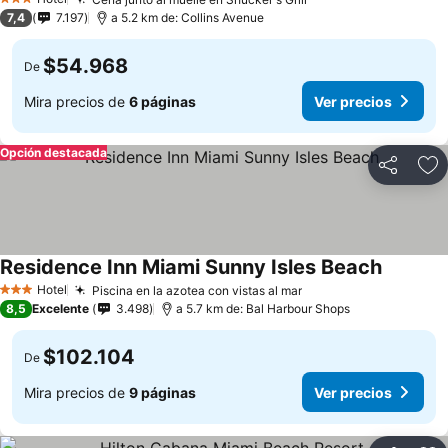
3 Estrellas
7,4
7.197
a 5.2 km de: Collins Avenue
$54.968
De
Mira precios de
6 páginas
Ver precios
Opción destacada
Compartir
Ag
Residence Inn Miami Sunny Isles Beach
Hotel
Piscina en la azotea con vistas al mar
3 Estrellas
8,5
Excelente
3.498
a 5.7 km de: Bal Harbour Shops
$102.104
De
Mira precios de
9 páginas
Ver precios