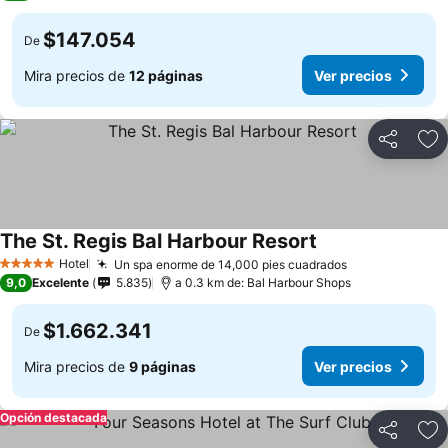
$147.054
De
Mira precios de
12 páginas
Ver precios
Compartir
Ag
The St. Regis Bal Harbour Resort
Hotel
Un spa enorme de 14,000 pies cuadrados
5 Estrellas
9,0
Excelente
5.835
a 0.3 km de: Bal Harbour Shops
$1.662.341
De
Mira precios de
9 páginas
Ver precios
Opción destacada
Compartir
Ag