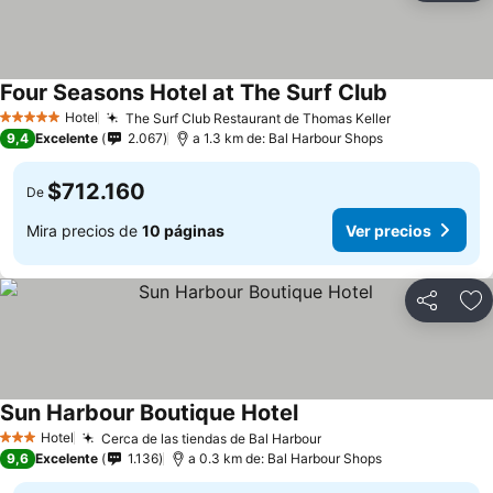
Four Seasons Hotel at The Surf Club
Hotel
The Surf Club Restaurant de Thomas Keller
5 Estrellas
9,4
Excelente
2.067
a 1.3 km de: Bal Harbour Shops
$712.160
De
Mira precios de
10 páginas
Ver precios
Compartir
Ag
Sun Harbour Boutique Hotel
Hotel
Cerca de las tiendas de Bal Harbour
3 Estrellas
9,6
Excelente
1.136
a 0.3 km de: Bal Harbour Shops