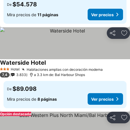
$54.578
De
Mira precios de
11 páginas
Ver precios
Compartir
Ag
Waterside Hotel
Hotel
Habitaciones amplias con decoración moderna
3 Estrellas
7,4
3.833
a 3.3 km de: Bal Harbour Shops
$89.098
De
Mira precios de
8 páginas
Ver precios
Opción destacada
Compartir
Ag