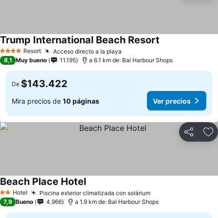
Trump International Beach Resort
Resort
Acceso directo a la playa
4 Estrellas
8,1
Muy bueno
11.195
a 6.1 km de: Bal Harbour Shops
$143.422
De
Mira precios de
10 páginas
Ver precios
Compartir
Ag
Beach Place Hotel
Hotel
Piscina exterior climatizada con solárium
2 Estrellas
7,9
Bueno
4.966
a 1.9 km de: Bal Harbour Shops