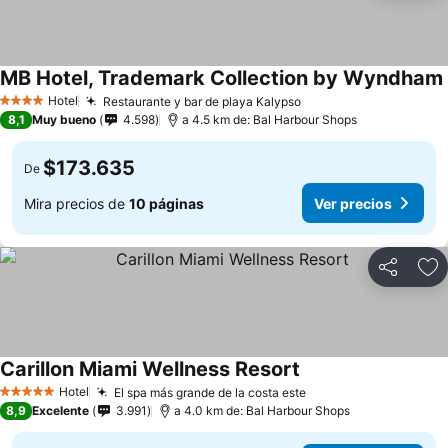
MB Hotel, Trademark Collection by Wyndham
Hotel
Restaurante y bar de playa Kalypso
4 Estrellas
8,1
Muy bueno
4.598
a 4.5 km de: Bal Harbour Shops
$173.635
De
Mira precios de
10 páginas
Ver precios
Compartir
Ag
Carillon Miami Wellness Resort
Hotel
El spa más grande de la costa este
5 Estrellas
8,9
Excelente
3.991
a 4.0 km de: Bal Harbour Shops