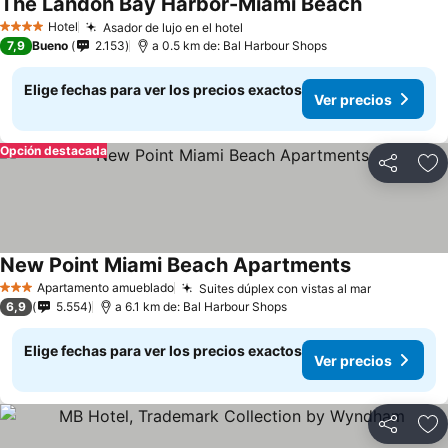
The Landon Bay Harbor-Miami Beach
Hotel
Asador de lujo en el hotel
4 Estrellas
7,9
Bueno
2.153
a 0.5 km de: Bal Harbour Shops
Elige fechas para ver los precios exactos
Ver precios
Opción destacada
Compartir
Ag
New Point Miami Beach Apartments
Apartamento amueblado
Suites dúplex con vistas al mar
3 Estrellas
6,9
5.554
a 6.1 km de: Bal Harbour Shops
Elige fechas para ver los precios exactos
Ver precios
Compartir
Ag