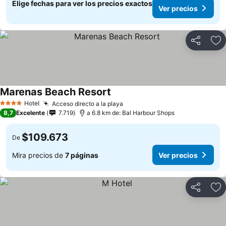
Elige fechas para ver los precios exactos
Ver precios
Compartir
Ag
Marenas Beach Resort
Hotel
Acceso directo a la playa
4 Estrellas
8,7
Excelente
7.719
a 6.8 km de: Bal Harbour Shops
$109.673
De
Mira precios de
7 páginas
Ver precios
Compartir
Ag