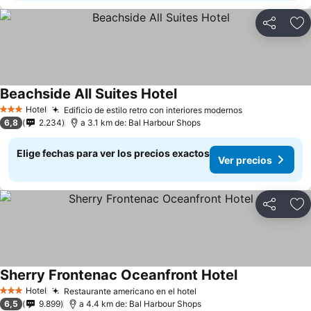
Compartir
Ag
Beachside All Suites Hotel
Hotel
Edificio de estilo retro con interiores modernos
3 Estrellas
6,8
2.234
a 3.1 km de: Bal Harbour Shops
Elige fechas para ver los precios exactos
Ver precios
Compartir
Ag
Sherry Frontenac Oceanfront Hotel
Hotel
Restaurante americano en el hotel
3 Estrellas
6,5
9.899
a 4.4 km de: Bal Harbour Shops