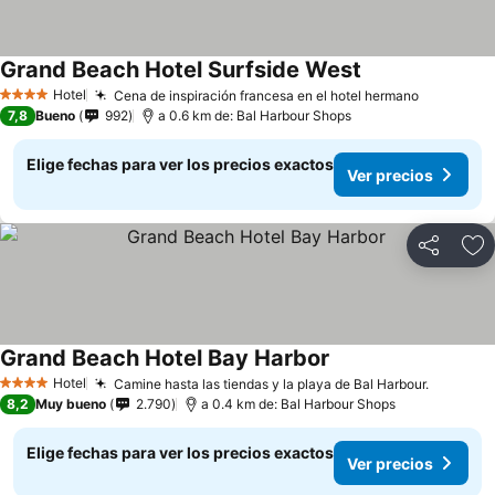
Grand Beach Hotel Surfside West
Hotel
Cena de inspiración francesa en el hotel hermano
4 Estrellas
7,8
Bueno
992
a 0.6 km de: Bal Harbour Shops
Elige fechas para ver los precios exactos
Ver precios
Compartir
Ag
Grand Beach Hotel Bay Harbor
Hotel
Camine hasta las tiendas y la playa de Bal Harbour.
4 Estrellas
8,2
Muy bueno
2.790
a 0.4 km de: Bal Harbour Shops
Elige fechas para ver los precios exactos
Ver precios