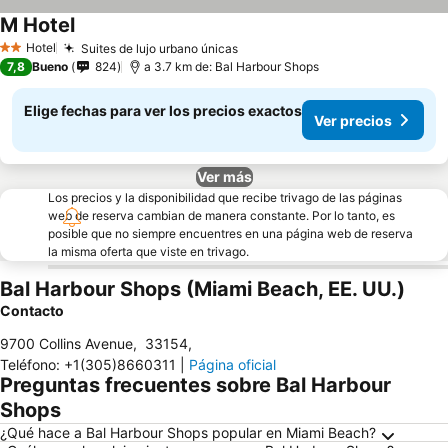
M Hotel
Hotel
Suites de lujo urbano únicas
2 Estrellas
7,8
Bueno
824
a 3.7 km de: Bal Harbour Shops
Elige fechas para ver los precios exactos
Ver precios
Ver más
Los precios y la disponibilidad que recibe trivago de las páginas
web de reserva cambian de manera constante. Por lo tanto, es
posible que no siempre encuentres en una página web de reserva
la misma oferta que viste en trivago.
Bal Harbour Shops (Miami Beach, EE. UU.)
Contacto
9700 Collins Avenue
,
33154
,
Teléfono
:
+1(305)8660311
|
Página oficial
Preguntas frecuentes sobre Bal Harbour
Shops
¿Qué hace a Bal Harbour Shops popular en Miami Beach?