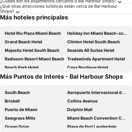
¿Cuáles son los alojamientos cercanos a Bal Harbour Shops?
¿Qué otras atracciones turísticas están cerca de Bal Harbour
Shops?
Más hoteles principales
Hotel Riu Plaza Miami Beach
Holiday Inn Miami Beach-oceanfront By Ihg
Grand Beach Hotel
Clinton Hotel South Beach
Majestic Hotel South Beach
Seaside All Suites Hotel
Radisson Resort Miami Beach
Tradewinds Apartment Hotel
Beach Park Hotel
Casa Boutique Hotel
Más Puntos de Interés - Bal Harbour Shops
Chesterfield Hotel & Suites
Lexington by Hotel RL Miami Beach
Palm Tree Club Miami
The Gates Hotel South Beach
South Beach
Aeropuerto Internacional de Miami
Crest Hotel Suites
Aqua Hotel & Suites
Brickell
Collins Avenue
Beachside All Suites Hotel
Sherry Frontenac Oceanfront Hotel
Puerto de Miami
Dolphin Mall
Hotel Croydon Miami Beach
Miami Gardens Inn & Suites
Sawgrass Mills
Miami Beach Convention Center
Hotel Continental Miami Beach, Tapestry Collection by Hilton
Tru by Hilton Miami West Brickell
Ocean Drive
Playa de Fort Lauderdale
Catalina Hotel & Beach Club
Viajero Miami