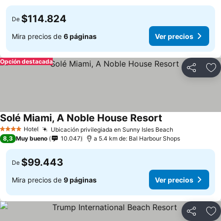
$114.824
De
Mira precios de
6 páginas
Ver precios
Opción destacada
Compartir
Ag
Solé Miami, A Noble House Resort
Hotel
Ubicación privilegiada en Sunny Isles Beach
4 Estrellas
8,3
Muy bueno
10.047
a 5.4 km de: Bal Harbour Shops
$99.443
De
Mira precios de
9 páginas
Ver precios
Compartir
Ag