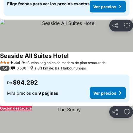
Elige fechas para ver los precios exactos
Ver precios
Compartir
Ag
Seaside All Suites Hotel
Hotel
Suelos originales de madera de pino restaurada
3 Estrellas
7,4
6.530
a 3.1 km de: Bal Harbour Shops
$94.292
De
Mira precios de
9 páginas
Ver precios
Opción destacada
Compartir
Ag