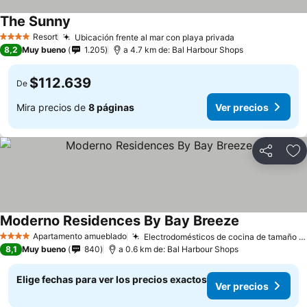
The Sunny
Resort
Ubicación frente al mar con playa privada
4 Estrellas
8,2
Muy bueno
1.205
a 4.7 km de: Bal Harbour Shops
$112.639
De
Mira precios de
8 páginas
Ver precios
Compartir
Ag
Moderno Residences By Bay Breeze
Apartamento amueblado
Electrodomésticos de cocina de tamaño completo
4 Estrellas
8,1
Muy bueno
840
a 0.6 km de: Bal Harbour Shops
Elige fechas para ver los precios exactos
Ver precios