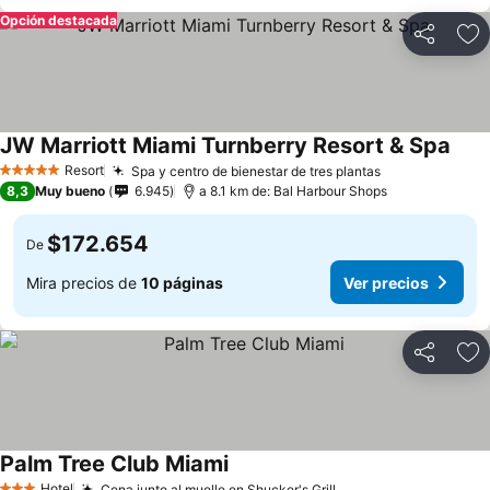
Opción destacada
Compartir
Ag
JW Marriott Miami Turnberry Resort & Spa
Resort
Spa y centro de bienestar de tres plantas
5 Estrellas
8,3
Muy bueno
6.945
a 8.1 km de: Bal Harbour Shops
$172.654
De
Mira precios de
10 páginas
Ver precios
Compartir
Ag
Palm Tree Club Miami
Hotel
Cena junto al muelle en Shucker's Grill