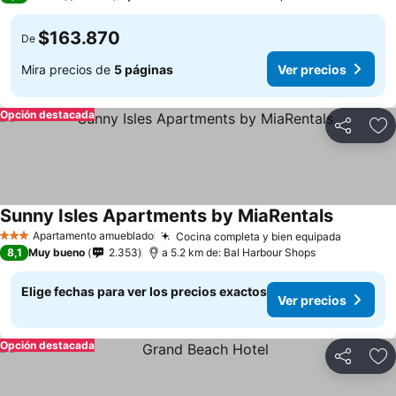
$163.870
De
Mira precios de
5 páginas
Ver precios
Opción destacada
Compartir
Ag
Sunny Isles Apartments by MiaRentals
Apartamento amueblado
Cocina completa y bien equipada
3 Estrellas
8,1
Muy bueno
2.353
a 5.2 km de: Bal Harbour Shops
Elige fechas para ver los precios exactos
Ver precios
Opción destacada
Compartir
Ag