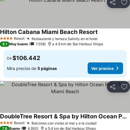
Compartir
Ag
Hilton Cabana Miami Beach Resort
Resort
Restaurante y terraza Salinity en el hotel
4 Estrellas
8,1
Muy bueno
7.558
a 4.9 km de: Bal Harbour Shops
$106.442
De
Mira precios de
5 páginas
Ver precios
Compartir
Ag
DoubleTree Resort & Spa by Hilton Ocean Point-N. Miami Beach
Resort
Balcones con vistas al mar y a la ciudad
4 Estrellas
7,6
Bueno
4.950
a 5.4 km de: Bal Harbour Shops