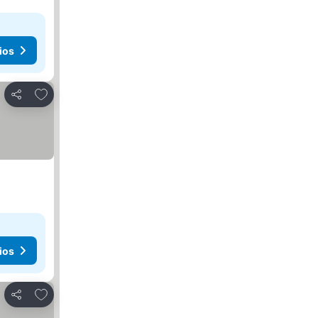
ios
Agregar a favoritos
Compartir
ios
Agregar a favoritos
Compartir