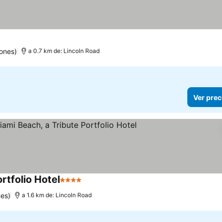
ones)
a 0.7 km de: Lincoln Road
Ver prec
rtfolio Hotel
4 Estrellas
Ver precios
es)
a 1.6 km de: Lincoln Road