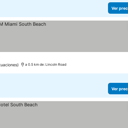
Ver prec
tuaciones)
a 0.5 km de: Lincoln Road
Ver prec