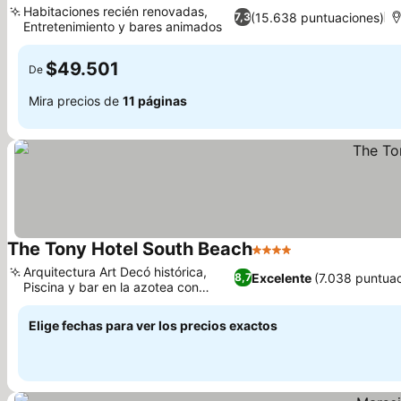
Habitaciones recién renovadas,
(15.638 puntuaciones)
7,3
Entretenimiento y bares animados
Ver precios
$49.501
De
Mira precios de
11 páginas
The Tony Hotel South Beach
4 Estrellas
Ver precios
Arquitectura Art Decó histórica,
Excelente
(7.038 puntua
8,7
Piscina y bar en la azotea con
Ver precios
vistas al mar
Elige fechas para ver los precios exactos