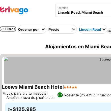
Destino
Filtros
Ordenar por
Precio
Lincoln Road
C
Alojamientos en Miami Beac
Loews Miami Beach Hotel
5 Estrellas
Ver precios
Lujo para ti y tu mascota,
Excelente
(25.479 puntuacio
8,7
Amplia terraza de piscina con
Ver precios
juegos
$125.985
De