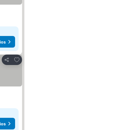
ios
Agregar a favoritos
Compartir
ios