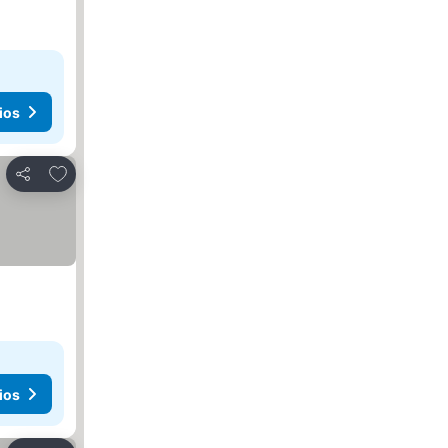
ios
Agregar a favoritos
Compartir
ios