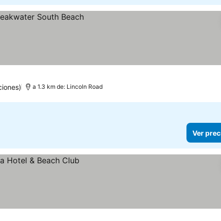
ciones)
a 1.3 km de: Lincoln Road
Ver prec