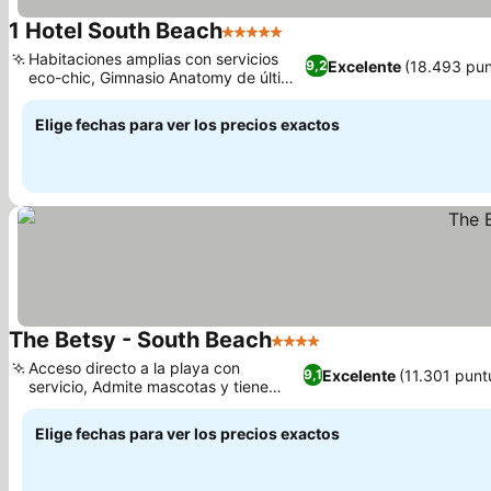
1 Hotel South Beach
5 Estrellas
Ver precios
Habitaciones amplias con servicios
Excelente
(18.493 pun
9,2
eco-chic, Gimnasio Anatomy de última
Ver precios
generación
Elige fechas para ver los precios exactos
The Betsy - South Beach
4 Estrellas
Ver precios
Acceso directo a la playa con
Excelente
(11.301 punt
9,1
servicio, Admite mascotas y tiene
Ver precios
directoras caninas
Elige fechas para ver los precios exactos