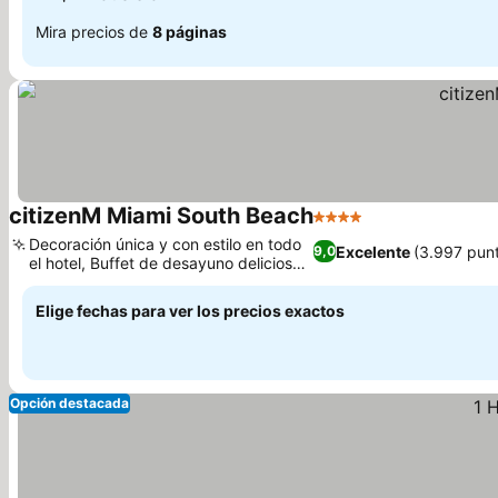
Mira precios de
8 páginas
citizenM Miami South Beach
4 Estrellas
Ver precios
Decoración única y con estilo en todo
Excelente
(3.997 pun
9,0
el hotel, Buffet de desayuno delicioso
Ver precios
y variado
Elige fechas para ver los precios exactos
Opción destacada