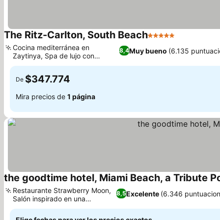
The Ritz-Carlton, South Beach
5 Estrellas
Ver precios
Cocina mediterránea en
Muy bueno
(6.135 puntuaci
8,4
Zaytinya, Spa de lujo con
Ver precios
servicio completo
$347.774
De
Mira precios de
1 página
the goodtime hotel, Miami Beach, a Tribute Po
Restaurante Strawberry Moon,
Excelente
(6.346 puntuacion
8,5
Salón inspirado en una
Ver precios
biblioteca
Elige fechas para ver los precios exactos