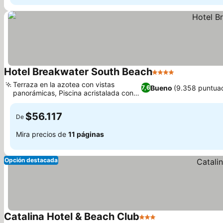
Hotel Breakwater South Beach
4 Estrellas
Ver precios
Terraza en la azotea con vistas
Bueno
(9.358 puntua
7,6
panorámicas, Piscina acristalada con
Ver precios
vistas al mar
$56.117
De
Mira precios de
11 páginas
Opción destacada
Catalina Hotel & Beach Club
3 Estrellas
Ver precios