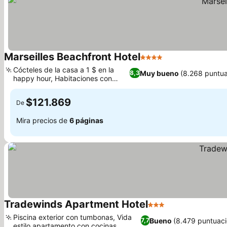
Marseilles Beachfront Hotel
4 Estrellas
Ver precios
Cócteles de la casa a 1 $ en la
Muy bueno
(8.268 puntua
8,3
happy hour, Habitaciones con
Ver precios
vistas al mar
$121.869
De
Mira precios de
6 páginas
Tradewinds Apartment Hotel
3 Estrellas
Ver precios
Piscina exterior con tumbonas, Vida
Bueno
(8.479 puntuaci
7,7
estilo apartamento con cocinas