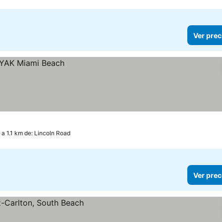
Ver prec
a 1.1 km de: Lincoln Road
Ver prec