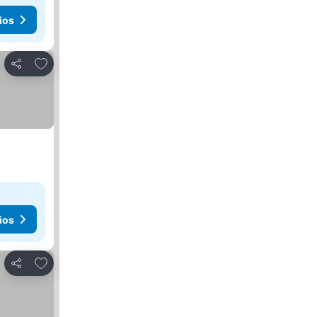
ios
Agregar a favoritos
Compartir
ios
Agregar a favoritos
Compartir