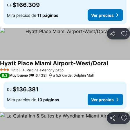
$166.309
De
Mira precios de
11 páginas
Ver precios
Compartir
Ag
Hyatt Place Miami Airport-West/Doral
Ver preci
Hotel
Piscina exterior y patio
Ver precios
3 Estrellas
8,2
Muy bueno
6.439
a 5.5 km de: Dolphin Mall
$136.381
De
Mira precios de
10 páginas
Ver precios
Compartir
Ag