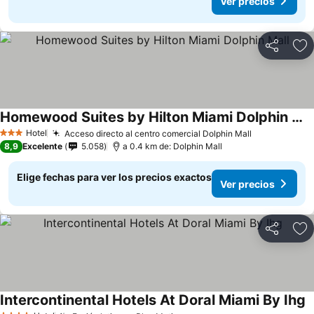
Ver precios
Compartir
Ag
Homewood Suites by Hilton Miami Dolphin Mall
Ver precios
Hotel
Acceso directo al centro comercial Dolphin Mall
Ver precios
3 Estrellas
8,9
Excelente
5.058
a 0.4 km de: Dolphin Mall
Elige fechas para ver los precios exactos
Ver precios
Compartir
Ag
Intercontinental Hotels At Doral Miami By Ihg
V