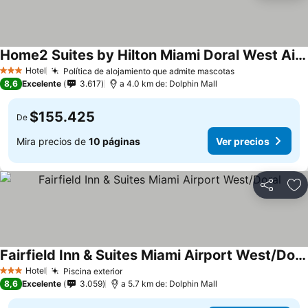
Home2 Suites by Hilton Miami Doral West Airport
Ver precios
Hotel
Política de alojamiento que admite mascotas
Ver precios
3 Estrellas
8,6
Excelente
3.617
a 4.0 km de: Dolphin Mall
$155.425
De
Mira precios de
10 páginas
Ver precios
Compartir
Ag
Fairfield Inn & Suites Miami Airport West/Doral
Ver precios
Hotel
Piscina exterior
Ver precios
3 Estrellas
8,6
Excelente
3.059
a 5.7 km de: Dolphin Mall