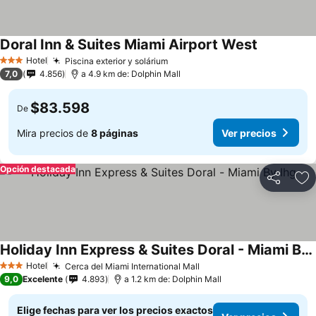
Doral Inn & Suites Miami Airport West
Ver precio
Hotel
Piscina exterior y solárium
Ver precios
3 Estrellas
7,0
4.856
a 4.9 km de: Dolphin Mall
$83.598
De
Mira precios de
8 páginas
Ver precios
Opción destacada
Compartir
Ag
Holiday Inn Express & Suites Doral - Miami By Ihg
Ver precios
Hotel
Cerca del Miami International Mall
Ver precios
3 Estrellas
9,0
Excelente
4.893
a 1.2 km de: Dolphin Mall
Elige fechas para ver los precios exactos