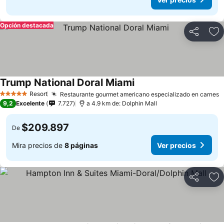
Opción destacada
Compartir
Ag
Trump National Doral Miami
Ver precios
Resort
Restaurante gourmet americano especializado en carnes
V
5 Estrellas
9,2
Excelente
7.727
a 4.9 km de: Dolphin Mall
$209.897
De
Mira precios de
8 páginas
Ver precios
Compartir
Ag