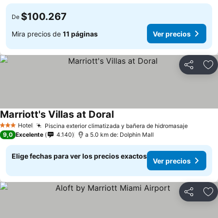
$100.267
De
Mira precios de
11 páginas
Ver precios
Compartir
Ag
Marriott's Villas at Doral
Ver precios
Hotel
Piscina exterior climatizada y bañera de hidromasaje
Ver prec
3 Estrellas
9,0
Excelente
4.140
a 5.0 km de: Dolphin Mall
Elige fechas para ver los precios exactos
Ver precios
Compartir
Ag