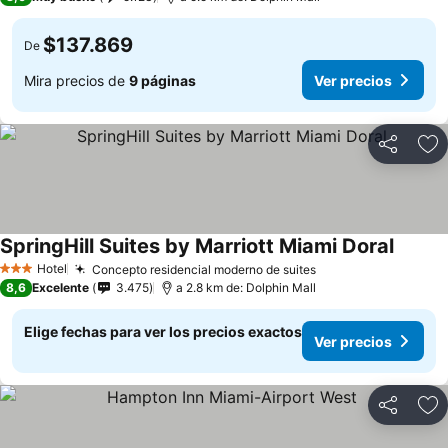
$137.869
De
Mira precios de
9 páginas
Ver precios
Compartir
Ag
SpringHill Suites by Marriott Miami Doral
Ver pre
Hotel
Concepto residencial moderno de suites
Ver precios
3 Estrellas
8,6
Excelente
3.475
a 2.8 km de: Dolphin Mall
Elige fechas para ver los precios exactos
Ver precios
Compartir
Ag