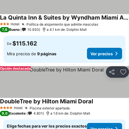
La Quinta Inn & Suites by Wyndham Miami Airport West
Ver precios
Hotel
Política de alojamiento que admite mascotas
Ver precios
3 Estrellas
7,8
Bueno
10.930
a 4.1 km de: Dolphin Mall
$115.162
De
Mira precios de
9 páginas
Ver precios
Opción destacada
Compartir
Ag
DoubleTree by Hilton Miami Doral
Ver precios
Hotel
Piscina exterior apartada
Ver precios
4 Estrellas
9,0
Excelente
4.801
a 1.6 km de: Dolphin Mall
Elige fechas para ver los precios exactos
Ver precios