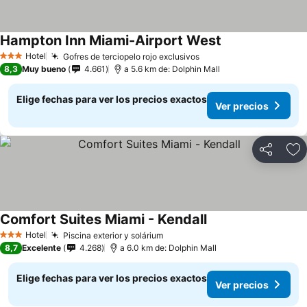
Hampton Inn Miami-Airport West
Ver precios
Hotel
Gofres de terciopelo rojo exclusivos
Ver precios
3 Estrellas
8,3
Muy bueno
4.661
a 5.6 km de: Dolphin Mall
Elige fechas para ver los precios exactos
Ver precios
Compartir
Ag
Comfort Suites Miami - Kendall
Ver precios
Hotel
Piscina exterior y solárium
Ver precios
3 Estrellas
8,7
Excelente
4.268
a 6.0 km de: Dolphin Mall
Elige fechas para ver los precios exactos
Ver precios