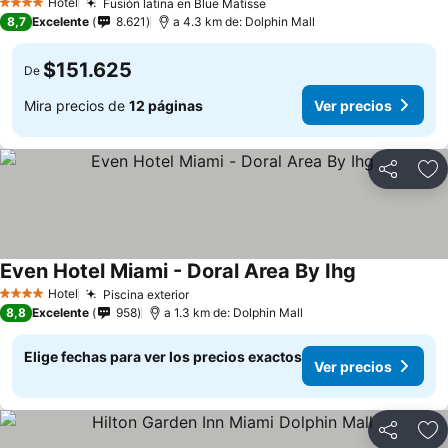
Hotel
Fusión latina en Blue Matisse
Ver precios
4 Estrellas
8,7
Excelente
8.621
a 4.3 km de: Dolphin Mall
$151.625
De
Mira precios de
12 páginas
Ver precios
Compartir
Ag
Even Hotel Miami - Doral Area By Ihg
Ver precios
Hotel
Piscina exterior
Ver precios
4 Estrellas
8,8
Excelente
958
a 1.3 km de: Dolphin Mall
Elige fechas para ver los precios exactos
Ver precios
Compartir
Ag