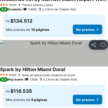
Ver precios
Hotel
Piscina exterior y patio
Ver precios
3 Estrellas
8,8
Excelente
2.948
a 3.9 km de: Dolphin Mall
$134.512
De
Mira precios de
10 páginas
Ver precios
Compartir
Ag
Spark by Hilton Miami Doral
Ver precios
Hotel
Base de operaciones moderna en Doral
Ver precios
3 Estrellas
8,0
Muy bueno
1.929
a 2.6 km de: Dolphin Mall
$116.535
De
Mira precios de
9 páginas
Ver precios