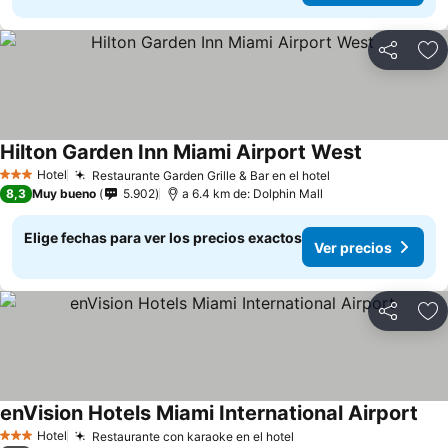
Compartir
Ag
Hilton Garden Inn Miami Airport West
Ver precios
Hotel
Restaurante Garden Grille & Bar en el hotel
Ver precios
3 Estrellas
8,3
Muy bueno
5.902
a 6.4 km de: Dolphin Mall
Elige fechas para ver los precios exactos
Ver precios
Compartir
Ag
enVision Hotels Miami International Airport
Ver
Hotel
Restaurante con karaoke en el hotel
Ver precios
3 Estrellas