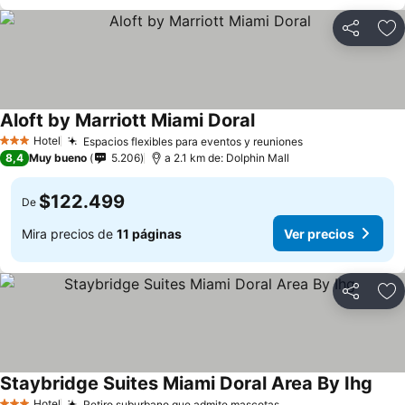
Compartir
Ag
Aloft by Marriott Miami Doral
Ver precios
Hotel
Espacios flexibles para eventos y reuniones
Ver precios
3 Estrellas
8,4
Muy bueno
5.206
a 2.1 km de: Dolphin Mall
$122.499
De
Mira precios de
11 páginas
Ver precios
Compartir
Ag
Staybridge Suites Miami Doral Area By Ihg
Ver 
Hotel
Retiro suburbano que admite mascotas