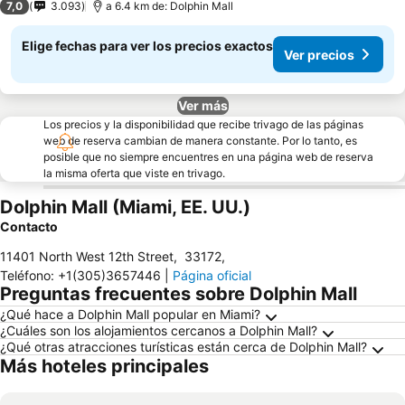
7,0
3.093
a 6.4 km de: Dolphin Mall
Elige fechas para ver los precios exactos
Ver precios
Ver más
Los precios y la disponibilidad que recibe trivago de las páginas
web de reserva cambian de manera constante. Por lo tanto, es
posible que no siempre encuentres en una página web de reserva
la misma oferta que viste en trivago.
Dolphin Mall (Miami, EE. UU.)
Contacto
11401 North West 12th Street
,
33172
,
Teléfono
:
+1(305)3657446
|
Página oficial
Preguntas frecuentes sobre Dolphin Mall
¿Qué hace a Dolphin Mall popular en Miami?
¿Cuáles son los alojamientos cercanos a Dolphin Mall?
¿Qué otras atracciones turísticas están cerca de Dolphin Mall?
Más hoteles principales