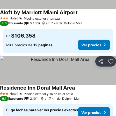
Aloft by Marriott Miami Airport
Ver precios
Hotel
Piscina exterior y terraza
Ver precios
3 Estrellas
8,5
Excelente
5.433
a 6.7 km de: Dolphin Mall
$106.358
De
Mira precios de
12 páginas
Ver precios
Compartir
Ag
Residence Inn Doral Mall Area
Ver precios
Hotel
Piscina exterior y salón en el patio
Ver precios
3 Estrellas
9,1
Excelente
2.101
a 1.7 km de: Dolphin Mall
Elige fechas para ver los precios exactos
Ver precios