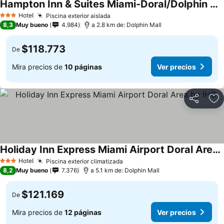
Hampton Inn & Suites Miami-Doral/Dolphin Mall
Ver precios
Hotel
Piscina exterior aislada
Ver precios
3 Estrellas
8,3
Muy bueno
4.984
a 2.8 km de: Dolphin Mall
$118.773
De
Mira precios de
10 páginas
Ver precios
Compartir
Ag
Holiday Inn Express Miami Airport Doral Area by IHG
Ver precios
Hotel
Piscina exterior climatizada
Ver precios
3 Estrellas
8,2
Muy bueno
7.376
a 5.1 km de: Dolphin Mall
$121.169
De
Mira precios de
12 páginas
Ver precios