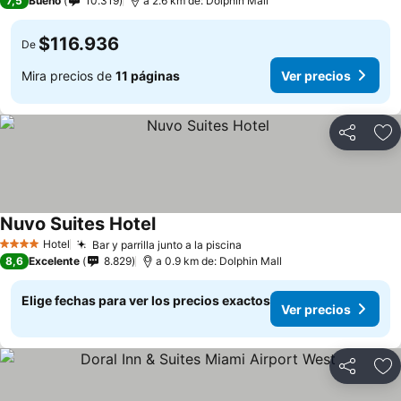
7,5
Bueno
10.319
a 2.6 km de: Dolphin Mall
$116.936
De
Mira precios de
11 páginas
Ver precios
Compartir
Ag
Nuvo Suites Hotel
Ver precios
Hotel
Bar y parrilla junto a la piscina
Ver precios
4 Estrellas
8,6
Excelente
8.829
a 0.9 km de: Dolphin Mall
Elige fechas para ver los precios exactos
Ver precios
Compartir
Ag