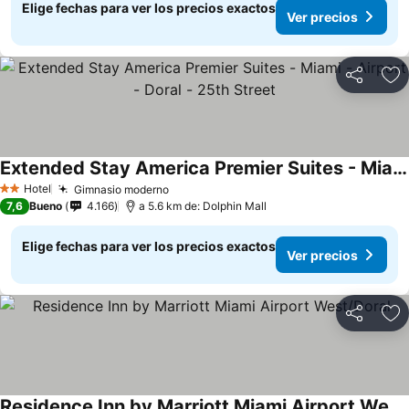
Elige fechas para ver los precios exactos
Ver precios
Compartir
Ag
Extended Stay America Premier Suites - Miami - Airport - Doral - 25th Street
Ver precios
Hotel
Gimnasio moderno
Ver precios
2 Estrellas
7,6
Bueno
4.166
a 5.6 km de: Dolphin Mall
Elige fechas para ver los precios exactos
Ver precios
Compartir
Ag
Residence Inn by Marriott Miami Airport West/Doral