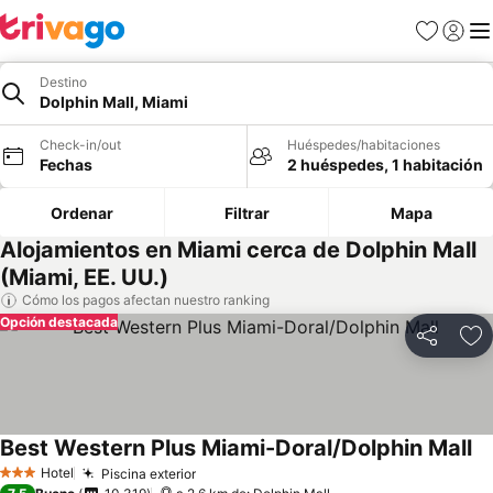
Favoritos
Iniciar 
Me
Destino
Dolphin Mall, Miami
Check-in/out
Huéspedes/habitaciones
Fechas
2 huéspedes, 1 habitación
Ordenar
Filtrar
Mapa
Alojamientos en Miami cerca de Dolphin Mall
(Miami, EE. UU.)
Cómo los pagos afectan nuestro ranking
Opción destacada
Compartir
Ag
Best Western Plus Miami-Doral/Dolphin Mall
Ve
Hotel
Piscina exterior
Ver precios
3 Estrellas