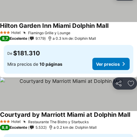
Hilton Garden Inn Miami Dolphin Mall
Ver precios
Hotel
Flamingo Grille y Lounge
Ver precios
3 Estrellas
8,7
Excelente
9.179
a 0.3 km de: Dolphin Mall
$181.310
De
Mira precios de
10 páginas
Ver precios
Compartir
Ag
Courtyard by Marriott Miami at Dolphin Mall
Ve
Hotel
Restaurante The Bistro y Starbucks
Ver precios
3 Estrellas
8,8
Excelente
5.532
a 0.2 km de: Dolphin Mall