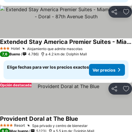
Compartir
Ag
Extended Stay America Premier Suites - Miami - Airport - Doral - 87th Avenue South
Ver precios
Hotel
Alojamiento que admite mascotas
Ver precios
3 Estrellas
7,6
Bueno
4.786
a 4.2 km de: Dolphin Mall
Elige fechas para ver los precios exactos
Ver precios
Opción destacada
Compartir
Ag
Provident Doral at The Blue
Ver precios
Resort
Spa privado y centro de bienestar
Ver precios
4 Estrellas
8,0
Muy bueno
5.123
a 5.5 km de: Dolphin Mall