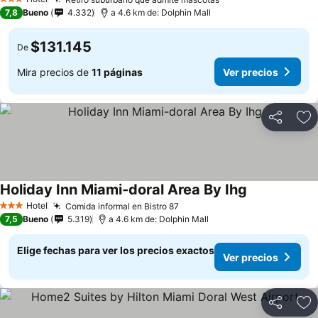
Ver precios
3 Estrellas
7,8
Bueno
4.332
a 4.6 km de: Dolphin Mall
$131.145
De
Mira precios de
11 páginas
Ver precios
Compartir
Ag
Holiday Inn Miami-doral Area By Ihg
Ver precios
Hotel
Comida informal en Bistro 87
Ver precios
3 Estrellas
7,5
Bueno
5.319
a 4.6 km de: Dolphin Mall
Elige fechas para ver los precios exactos
Ver precios
Compartir
Ag