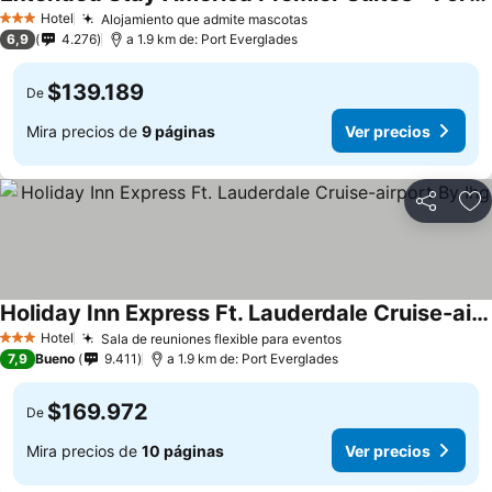
Hotel
Alojamiento que admite mascotas
3 Estrellas
6,9
4.276
a 1.9 km de: Port Everglades
$139.189
De
Mira precios de
9 páginas
Ver precios
Compartir
Ag
Holiday Inn Express Ft. Lauderdale Cruise-airport By Ihg
Hotel
Sala de reuniones flexible para eventos
3 Estrellas
7,9
Bueno
9.411
a 1.9 km de: Port Everglades
$169.972
De
Mira precios de
10 páginas
Ver precios