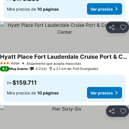
Mira precios de
10 páginas
Ver precios
Compartir
Ag
Hyatt Place Fort Lauderdale Cruise Port & Convention Center
Hotel
Alojamiento que acepta mascotas
3 Estrellas
8,1
Muy bueno
4.034
a 2.1 km de: Port Everglades
$159.711
De
Mira precios de
10 páginas
Ver precios
Compartir
Ag