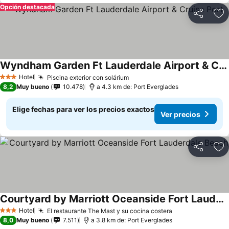
Opción destacada
Compartir
Ag
Wyndham Garden Ft Lauderdale Airport & Cruise Port
Hotel
Piscina exterior con solárium
3 Estrellas
8,2
Muy bueno
10.478
a 4.3 km de: Port Everglades
Elige fechas para ver los precios exactos
Ver precios
Compartir
Ag
Courtyard by Marriott Oceanside Fort Lauderdale Beach
Hotel
El restaurante The Mast y su cocina costera
3 Estrellas
8,0
Muy bueno
7.511
a 3.8 km de: Port Everglades