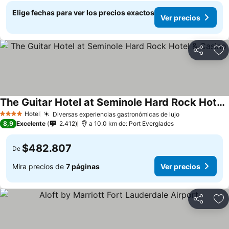
Elige fechas para ver los precios exactos
Ver precios
Compartir
Ag
The Guitar Hotel at Seminole Hard Rock Hotel & Casino
Hotel
Diversas experiencias gastronómicas de lujo
4 Estrellas
8,9
Excelente
2.412
a 10.0 km de: Port Everglades
$482.807
De
Mira precios de
7 páginas
Ver precios
Compartir
Ag