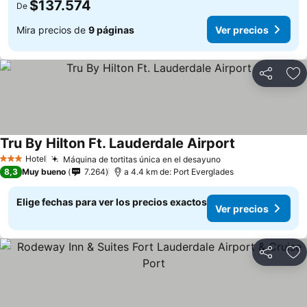
$137.574
De
Mira precios de
9 páginas
Ver precios
Compartir
Ag
Tru By Hilton Ft. Lauderdale Airport
Hotel
Máquina de tortitas única en el desayuno
3 Estrellas
8,3
Muy bueno
7.264
a 4.4 km de: Port Everglades
Elige fechas para ver los precios exactos
Ver precios
Compartir
Ag