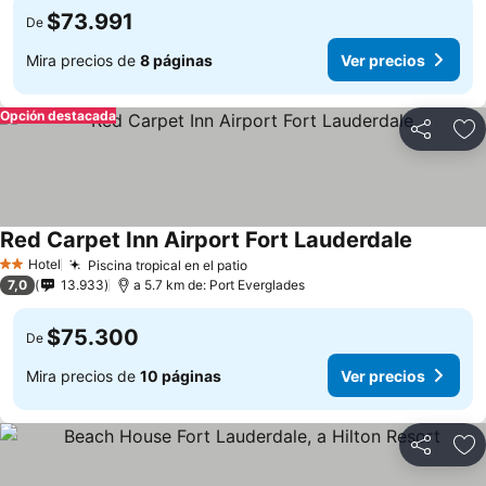
$73.991
De
Mira precios de
8 páginas
Ver precios
Opción destacada
Compartir
Ag
Red Carpet Inn Airport Fort Lauderdale
Hotel
Piscina tropical en el patio
2 Estrellas
7,0
13.933
a 5.7 km de: Port Everglades
$75.300
De
Mira precios de
10 páginas
Ver precios
Compartir
Ag