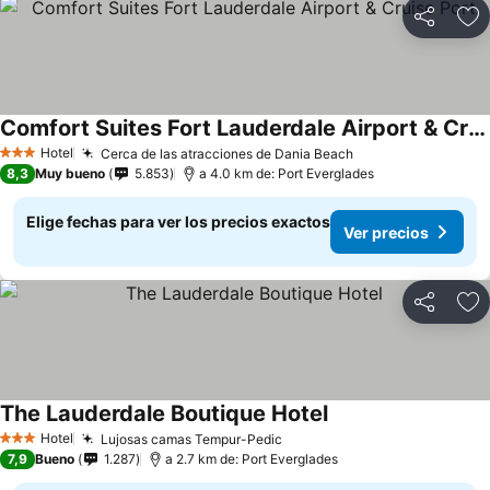
Compartir
Ag
Comfort Suites Fort Lauderdale Airport & Cruise Port
Hotel
Cerca de las atracciones de Dania Beach
3 Estrellas
8,3
Muy bueno
5.853
a 4.0 km de: Port Everglades
Elige fechas para ver los precios exactos
Ver precios
Compartir
Ag
The Lauderdale Boutique Hotel
Hotel
Lujosas camas Tempur-Pedic
3 Estrellas
7,9
Bueno
1.287
a 2.7 km de: Port Everglades