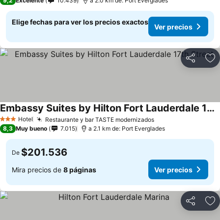
9,2
Excelente
10.439
a 2.0 km de: Port Everglades
Elige fechas para ver los precios exactos
Ver precios
Compartir
Ag
Embassy Suites by Hilton Fort Lauderdale 17th Street
Hotel
Restaurante y bar TASTE modernizados
3 Estrellas
8,3
Muy bueno
7.015
a 2.1 km de: Port Everglades
$201.536
De
Mira precios de
8 páginas
Ver precios
Compartir
Ag