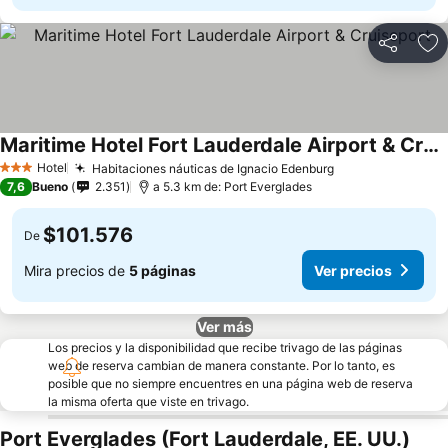
Compartir
Ag
Maritime Hotel Fort Lauderdale Airport & Cruiseport
Hotel
Habitaciones náuticas de Ignacio Edenburg
3 Estrellas
7,6
Bueno
2.351
a 5.3 km de: Port Everglades
$101.576
De
Mira precios de
5 páginas
Ver precios
Ver más
Los precios y la disponibilidad que recibe trivago de las páginas
web de reserva cambian de manera constante. Por lo tanto, es
posible que no siempre encuentres en una página web de reserva
la misma oferta que viste en trivago.
Port Everglades (Fort Lauderdale, EE. UU.)