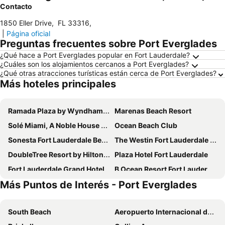
Contacto
1850 Eller Drive
,
FL 33316
,
|
Página oficial
Preguntas frecuentes sobre Port Everglades
¿Qué hace a Port Everglades popular en Fort Lauderdale?
¿Cuáles son los alojamientos cercanos a Port Everglades?
¿Qué otras atracciones turísticas están cerca de Port Everglades?
Más hoteles principales
Ramada Plaza by Wyndham Marco Polo Beach Resort
Marenas Beach Resort
Solé Miami, A Noble House Resort
Ocean Beach Club
Sonesta Fort Lauderdale Beach
The Westin Fort Lauderdale Beach Resort
DoubleTree Resort by Hilton Hollywood Beach
Plaza Hotel Fort Lauderdale
Fort Lauderdale Grand Hotel
B Ocean Resort Fort Lauderdale Beach
Más Puntos de Interés - Port Everglades
North Miami Beach Gardens Inn & Suites
Hampton Inn Hallandale Beach Aventura
La Quinta Inn & Suites by Wyndham Ft Lauderdale Cypress Cr
Residence Inn Miami Sunny Isles Beach
South Beach
Aeropuerto Internacional de Miami
Embassy Suites by Hilton Fort Lauderdale 17th Street
Aloft Miami Aventura