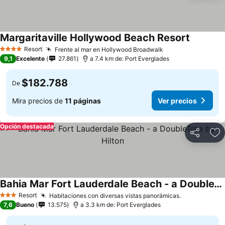
Margaritaville Hollywood Beach Resort
Resort
Frente al mar en Hollywood Broadwalk
4 Estrellas
9,1
Excelente
27.861
a 7.4 km de: Port Everglades
$182.788
De
Mira precios de
11 páginas
Ver precios
Opción destacada
Compartir
Ag
Bahia Mar Fort Lauderdale Beach - a DoubleTree by Hilton
Resort
Habitaciones con diversas vistas panorámicas.
3 Estrellas
7,6
Bueno
13.575
a 3.3 km de: Port Everglades