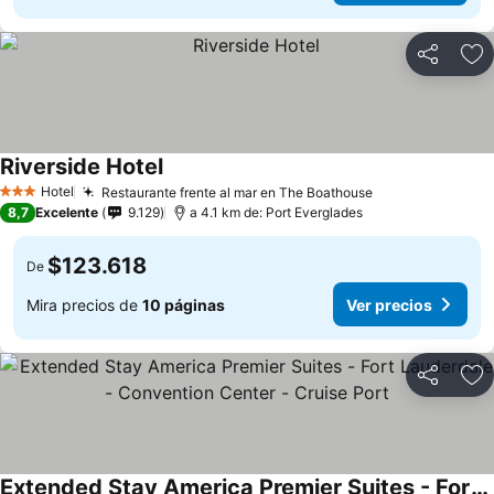
Compartir
Ag
Riverside Hotel
Hotel
Restaurante frente al mar en The Boathouse
3 Estrellas
8,7
Excelente
9.129
a 4.1 km de: Port Everglades
$123.618
De
Mira precios de
10 páginas
Ver precios
Compartir
Ag
Extended Stay America Premier Suites - Fort Lauderdale - Convention Center - Cruise Port