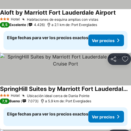
Aloft by Marriott Fort Lauderdale Airport
Hotel
Habitaciones de esquina amplias con vistas
3 Estrellas
8,5
Excelente
4.426
a 2.1 km de: Port Everglades
Elige fechas para ver los precios exactos
Ver precios
Compartir
Ag
SpringHill Suites by Marriott Fort Lauderdale Airport & Cruise Port
Hotel
Ubicación ideal cerca de Dania Pointe
3 Estrellas
7,9
Bueno
7.073
a 5.9 km de: Port Everglades
Elige fechas para ver los precios exactos
Ver precios