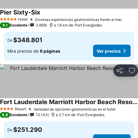
Pier Sixty-Six
Hotel
Diversas experiencias gastronómicas frente al mar
5 Estrellas
9,1
Excelente
3.669
a 1.8 km de: Port Everglades
$348.801
De
Mira precios de
6 páginas
Ver precios
Compartir
Ag
Fort Lauderdale Marriott Harbor Beach Resort & Spa
Resort
Variedad de opciones gastronómicas en el hotel
4 Estrellas
8,8
Excelente
13.143
a 2.7 km de: Port Everglades
$251.290
De