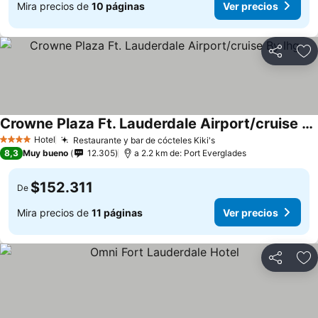
Mira precios de
10 páginas
Ver precios
Compartir
Ag
Crowne Plaza Ft. Lauderdale Airport/cruise By Ihg
Hotel
Restaurante y bar de cócteles Kiki's
4 Estrellas
8,3
Muy bueno
12.305
a 2.2 km de: Port Everglades
$152.311
De
Mira precios de
11 páginas
Ver precios
Compartir
Ag