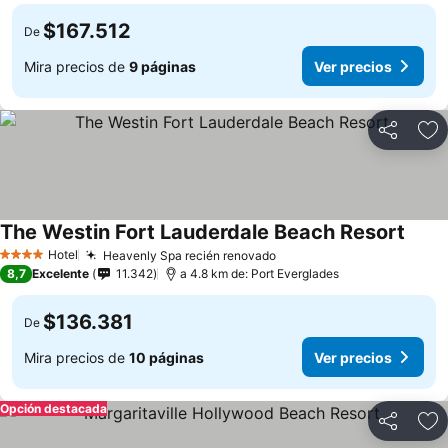
$167.512
De
Mira precios de
9 páginas
Ver precios
Compartir
Ag
The Westin Fort Lauderdale Beach Resort
Hotel
Heavenly Spa recién renovado
4 Estrellas
8,7
Excelente
11.342
a 4.8 km de: Port Everglades
$136.381
De
Mira precios de
10 páginas
Ver precios
Opción destacada
Compartir
Ag