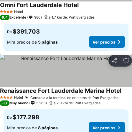
Omni Fort Lauderdale Hotel
Hotel
4 Estrellas
9,4
Excelente
980
a 1.7 km de: Port Everglades
$391.703
De
Mira precios de
5 páginas
Ver precios
Compartir
Ag
Renaissance Fort Lauderdale Marina Hotel
Hotel
Cercanía a la terminal de cruceros de Port Everglades
4 Estrellas
8,1
Muy bueno
5.263
a 2.0 km de: Port Everglades
$177.298
De
Mira precios de
8 páginas
Ver precios