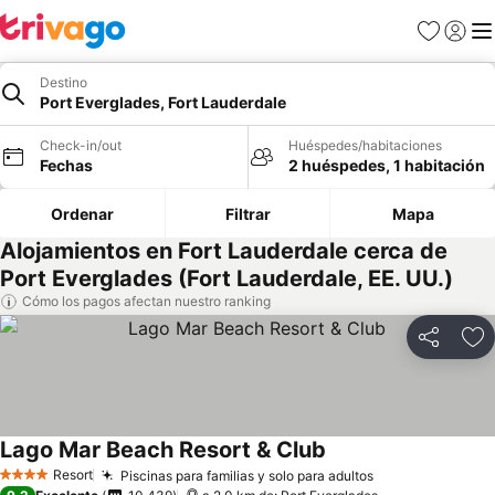
Favoritos
Iniciar 
Me
Destino
Port Everglades, Fort Lauderdale
Check-in/out
Huéspedes/habitaciones
Fechas
2 huéspedes, 1 habitación
Ordenar
Filtrar
Mapa
Alojamientos en Fort Lauderdale cerca de
Port Everglades (Fort Lauderdale, EE. UU.)
Cómo los pagos afectan nuestro ranking
Compartir
Ag
Lago Mar Beach Resort & Club
Resort
Piscinas para familias y solo para adultos
4 Estrellas