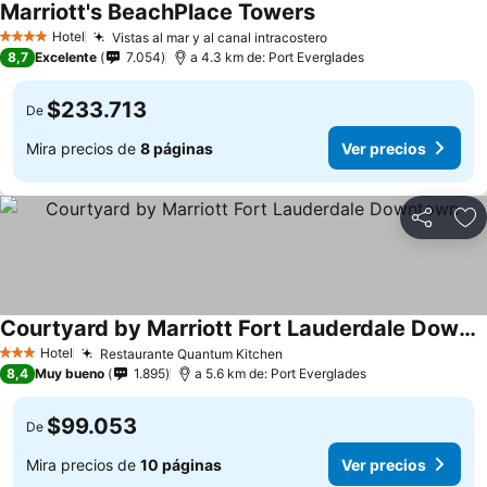
Marriott's BeachPlace Towers
Hotel
Vistas al mar y al canal intracostero
4 Estrellas
8,7
Excelente
7.054
a 4.3 km de: Port Everglades
$233.713
De
Mira precios de
8 páginas
Ver precios
Compartir
Ag
Courtyard by Marriott Fort Lauderdale Downtown
Hotel
Restaurante Quantum Kitchen
3 Estrellas
8,4
Muy bueno
1.895
a 5.6 km de: Port Everglades
$99.053
De
Mira precios de
10 páginas
Ver precios