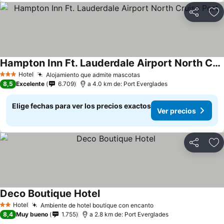
Compartir
Ag
Hampton Inn Ft. Lauderdale Airport North Cruise Port
Hotel
Alojamiento que admite mascotas
3 Estrellas
8,5
Excelente
6.709
a 4.0 km de: Port Everglades
Elige fechas para ver los precios exactos
Ver precios
Compartir
Ag
Deco Boutique Hotel
Hotel
Ambiente de hotel boutique con encanto
2 Estrellas
8,4
Muy bueno
1.755
a 2.8 km de: Port Everglades