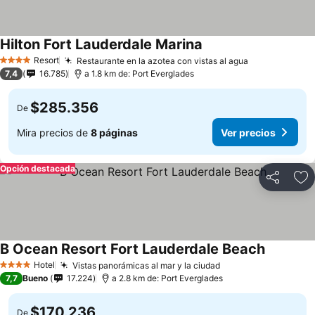
Hilton Fort Lauderdale Marina
Resort
Restaurante en la azotea con vistas al agua
4 Estrellas
7,4
16.785
a 1.8 km de: Port Everglades
$285.356
De
Mira precios de
8 páginas
Ver precios
Opción destacada
Compartir
Ag
B Ocean Resort Fort Lauderdale Beach
Hotel
Vistas panorámicas al mar y la ciudad
4 Estrellas
7,7
Bueno
17.224
a 2.8 km de: Port Everglades
$170.236
De