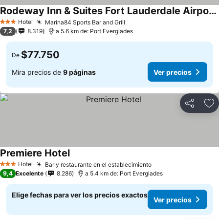
Rodeway Inn & Suites Fort Lauderdale Airport & Cruise Port
Hotel
Marina84 Sports Bar and Grill
3 Estrellas
7,2
8.319
a 5.6 km de: Port Everglades
$77.750
De
Mira precios de
9 páginas
Ver precios
Compartir
Ag
Premiere Hotel
Hotel
Bar y restaurante en el establecimiento
3 Estrellas
9,4
Excelente
8.286
a 5.4 km de: Port Everglades
Elige fechas para ver los precios exactos
Ver precios