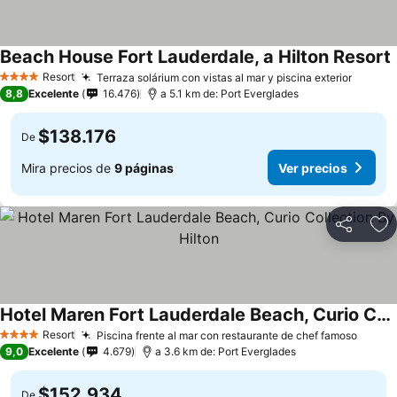
Beach House Fort Lauderdale, a Hilton Resort
Resort
Terraza solárium con vistas al mar y piscina exterior
4 Estrellas
8,8
Excelente
16.476
a 5.1 km de: Port Everglades
$138.176
De
Mira precios de
9 páginas
Ver precios
Compartir
Ag
Hotel Maren Fort Lauderdale Beach, Curio Collection By Hilton
Resort
Piscina frente al mar con restaurante de chef famoso
4 Estrellas
9,0
Excelente
4.679
a 3.6 km de: Port Everglades
$152.934
De