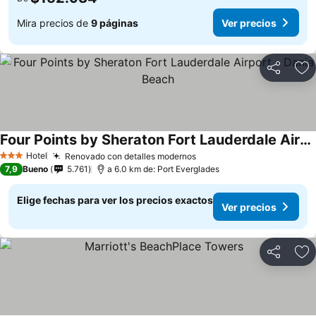
Mira precios de
9 páginas
Ver precios
Compartir
Ag
Four Points by Sheraton Fort Lauderdale Airport - Dania Beach
Hotel
Renovado con detalles modernos
3 Estrellas
7,9
Bueno
5.761
a 6.0 km de: Port Everglades
Elige fechas para ver los precios exactos
Ver precios
Compartir
Ag