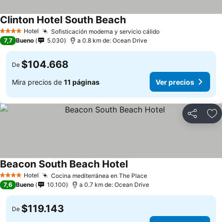
Clinton Hotel South Beach
Hotel
Sofisticación moderna y servicio cálido
4 Estrellas
7,7
Bueno
5.030
a 0.8 km de: Ocean Drive
$104.668
De
Mira precios de
11 páginas
Ver precios
Compartir
Ag
Beacon South Beach Hotel
Hotel
Cocina mediterránea en The Place
4 Estrellas
7,6
Bueno
10.100
a 0.7 km de: Ocean Drive
$119.143
De