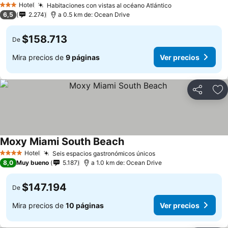
Hotel
Habitaciones con vistas al océano Atlántico
3 Estrellas
6,5
2.274
a 0.5 km de: Ocean Drive
$158.713
De
Mira precios de
9 páginas
Ver precios
Compartir
Ag
Moxy Miami South Beach
Hotel
Seis espacios gastronómicos únicos
4 Estrellas
8,0
Muy bueno
5.187
a 1.0 km de: Ocean Drive
$147.194
De
Mira precios de
10 páginas
Ver precios