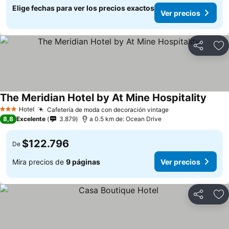
Elige fechas para ver los precios exactos
Ver precios
Compartir
Ag
The Meridian Hotel by At Mine Hospitality
Hotel
Cafetería de moda con decoración vintage
3 Estrellas
8,8
Excelente
3.879
a 0.5 km de: Ocean Drive
$122.796
De
Mira precios de
9 páginas
Ver precios
Compartir
Ag