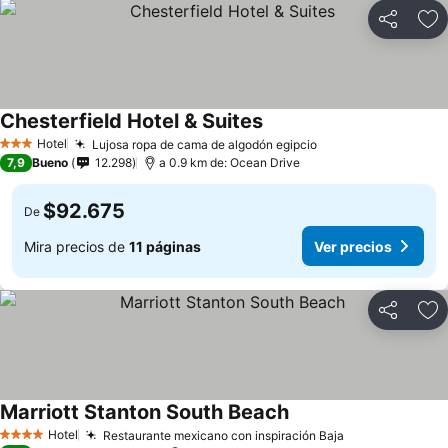
Compartir
Ag
Chesterfield Hotel & Suites
Hotel
Lujosa ropa de cama de algodón egipcio
3 Estrellas
7,9
Bueno
12.298
a 0.9 km de: Ocean Drive
$92.675
De
Mira precios de
11 páginas
Ver precios
Compartir
Ag
Marriott Stanton South Beach
Hotel
Restaurante mexicano con inspiración Baja
4 Estrellas