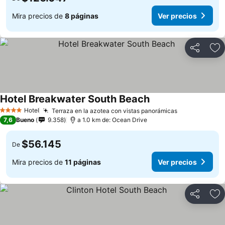
Mira precios de
8 páginas
Ver precios
Compartir
Ag
Hotel Breakwater South Beach
Hotel
Terraza en la azotea con vistas panorámicas
4 Estrellas
7,6
Bueno
9.358
a 1.0 km de: Ocean Drive
$56.145
De
Mira precios de
11 páginas
Ver precios
Compartir
Ag