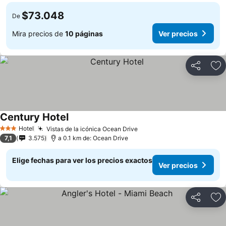
$73.048
De
Mira precios de
10 páginas
Ver precios
Compartir
Ag
Century Hotel
Hotel
Vistas de la icónica Ocean Drive
3 Estrellas
7,1
3.575
a 0.1 km de: Ocean Drive
Elige fechas para ver los precios exactos
Ver precios
Compartir
Ag