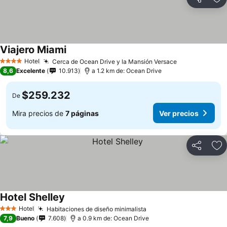
Compartir
Ag
Viajero Miami
Hotel
Cerca de Ocean Drive y la Mansión Versace
4 Estrellas
8,6
Excelente
10.913
a 1.2 km de: Ocean Drive
$259.232
De
Mira precios de
7 páginas
Ver precios
Compartir
Ag
Hotel Shelley
Hotel
Habitaciones de diseño minimalista
3 Estrellas
7,9
Bueno
7.608
a 0.9 km de: Ocean Drive