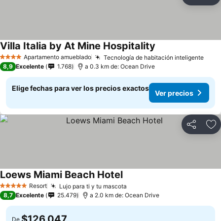
Compartir
Ag
Villa Italia by At Mine Hospitality
Apartamento amueblado
Tecnología de habitación inteligente
4 Estrellas
8,9
Excelente
1.768
a 0.3 km de: Ocean Drive
Elige fechas para ver los precios exactos
Ver precios
Compartir
Ag
Loews Miami Beach Hotel
Resort
Lujo para ti y tu mascota
5 Estrellas
8,7
Excelente
25.479
a 2.0 km de: Ocean Drive
$126.047
De