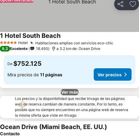
Opción destacada
Compartir
Ag
1 Hotel South Beach
Hotel
Habitaciones amplias con servicios eco-chic
5 Estrellas
9,2
Excelente
18.493
a 3.2 km de: Ocean Drive
$752.125
De
Mira precios de
11 páginas
Ver precios
Ver más
Los precios y la disponibilidad que recibe trivago de las páginas
web de reserva cambian de manera constante. Por lo tanto, es
posible que no siempre encuentres en una página web de reserva
la misma oferta que viste en trivago.
Ocean Drive (Miami Beach, EE. UU.)
Contacto