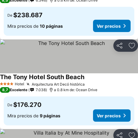
8,5
Excelente
6.346
a 0.6 km de: Ocean Drive
$238.687
De
Mira precios de
10 páginas
Ver precios
Compartir
Ag
The Tony Hotel South Beach
Hotel
Arquitectura Art Decó histórica
4 Estrellas
8,7
Excelente
7.038
a 0.8 km de: Ocean Drive
$176.270
De
Mira precios de
9 páginas
Ver precios