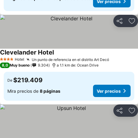
Ver precios
Compartir
Ag
Clevelander Hotel
Hotel
Un punto de referencia en el distrito Art Decó
4 Estrellas
8,0
Muy bueno
9.304
a 1.1 km de: Ocean Drive
$219.409
De
Mira precios de
8 páginas
Ver precios
Compartir
Ag