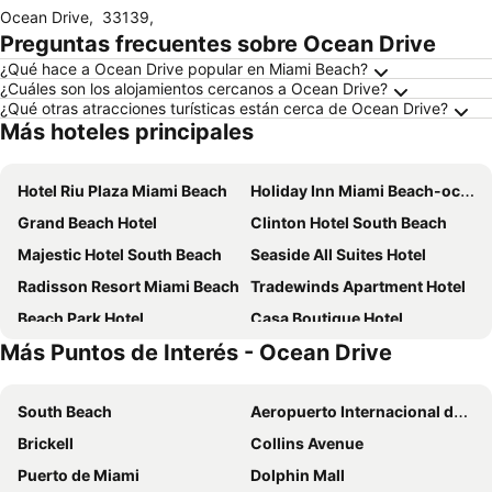
Ocean Drive
,
33139
,
Preguntas frecuentes sobre Ocean Drive
¿Qué hace a Ocean Drive popular en Miami Beach?
¿Cuáles son los alojamientos cercanos a Ocean Drive?
¿Qué otras atracciones turísticas están cerca de Ocean Drive?
Más hoteles principales
Hotel Riu Plaza Miami Beach
Holiday Inn Miami Beach-oceanfront By Ihg
Grand Beach Hotel
Clinton Hotel South Beach
Majestic Hotel South Beach
Seaside All Suites Hotel
Radisson Resort Miami Beach
Tradewinds Apartment Hotel
Beach Park Hotel
Casa Boutique Hotel
Más Puntos de Interés - Ocean Drive
Doral Inn & Suites Miami Airport West
Chesterfield Hotel & Suites
Lexington by Hotel RL Miami Beach
Palm Tree Club Miami
South Beach
Aeropuerto Internacional de Miami
The Gates Hotel South Beach
Crest Hotel Suites
Brickell
Collins Avenue
Aqua Hotel & Suites
Beachside All Suites Hotel
Puerto de Miami
Dolphin Mall
Sherry Frontenac Oceanfront Hotel
Hotel Croydon Miami Beach