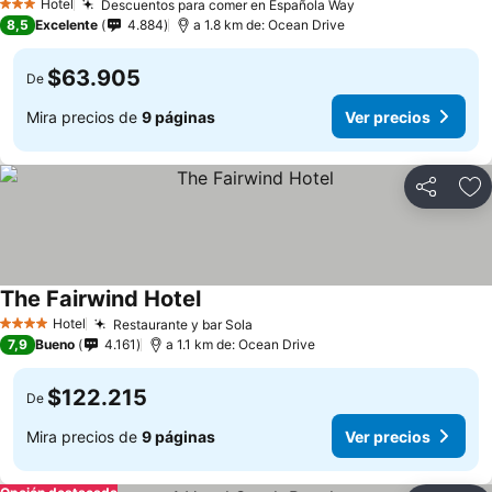
Hotel
Descuentos para comer en Española Way
3 Estrellas
8,5
Excelente
4.884
a 1.8 km de: Ocean Drive
$63.905
De
Mira precios de
9 páginas
Ver precios
Compartir
Ag
The Fairwind Hotel
Hotel
Restaurante y bar Sola
4 Estrellas
7,9
Bueno
4.161
a 1.1 km de: Ocean Drive
$122.215
De
Mira precios de
9 páginas
Ver precios