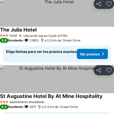
Compartir
Ag
The Julia Hotel
Hotel
Ubicación top en South of Fifth
3 Estrellas
8,9
Excelente
2.983
a 0.2 km de: Ocean Drive
Elige fechas para ver los precios exactos
Ver precios
Compartir
Ag
St Augustine Hotel By At Mine Hospitality
Apartamento amueblado
3 Estrellas
9,3
Excelente
567
a 0.3 km de: Ocean Drive