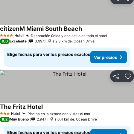
Compartir
Ag
citizenM Miami South Beach
Hotel
Decoración única y con estilo en todo el hotel
4 Estrellas
9,0
Excelente
3.997
a 2.3 km de: Ocean Drive
Elige fechas para ver los precios exactos
Ver precios
Compartir
Ag
The Fritz Hotel
Hotel
Piscina en la azotea con vistas al mar
3 Estrellas
8,2
Muy bueno
2.947
a 0.4 km de: Ocean Drive
Elige fechas para ver los precios exactos