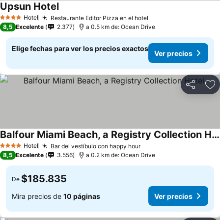
Upsun Hotel
Hotel
Restaurante Editor Pizza en el hotel
4 Estrellas
8,5
Excelente
2.377
a 0.5 km de: Ocean Drive
Elige fechas para ver los precios exactos
Ver precios
Compartir
Ag
Balfour Miami Beach, a Registry Collection Hotel
Hotel
Bar del vestíbulo con happy hour
4 Estrellas
8,5
Excelente
3.556
a 0.2 km de: Ocean Drive
$185.835
De
Mira precios de
10 páginas
Ver precios