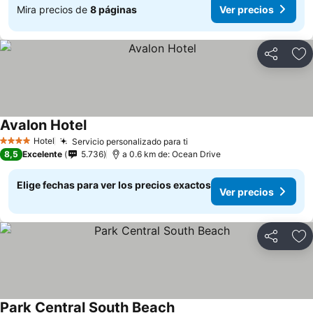
Mira precios de
8 páginas
Ver precios
Compartir
Ag
Avalon Hotel
Hotel
Servicio personalizado para ti
4 Estrellas
8,5
Excelente
5.736
a 0.6 km de: Ocean Drive
Elige fechas para ver los precios exactos
Ver precios
Compartir
Ag
Park Central South Beach