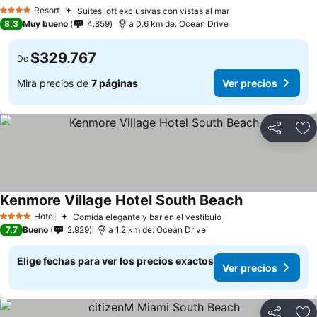
Resort
Suites loft exclusivas con vistas al mar
4 Estrellas
8,3
Muy bueno
4.859
a 0.6 km de: Ocean Drive
$329.767
De
Mira precios de
7 páginas
Ver precios
Compartir
Ag
Kenmore Village Hotel South Beach
Hotel
Comida elegante y bar en el vestíbulo
4 Estrellas
7,7
Bueno
2.929
a 1.2 km de: Ocean Drive
Elige fechas para ver los precios exactos
Ver precios