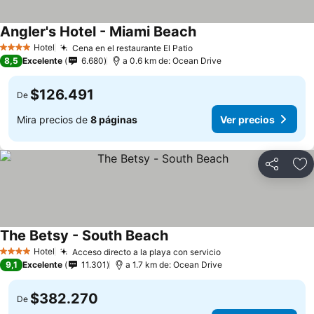
Angler's Hotel - Miami Beach
Hotel
Cena en el restaurante El Patio
4 Estrellas
8,5
Excelente
6.680
a 0.6 km de: Ocean Drive
$126.491
De
Mira precios de
8 páginas
Ver precios
Compartir
Ag
The Betsy - South Beach
Hotel
Acceso directo a la playa con servicio
4 Estrellas
9,1
Excelente
11.301
a 1.7 km de: Ocean Drive
$382.270
De