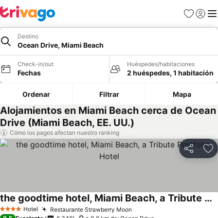
Favoritos
Iniciar 
Me
Destino
Ocean Drive, Miami Beach
Check-in/out
Huéspedes/habitaciones
Fechas
2 huéspedes, 1 habitación
Ordenar
Filtrar
Mapa
Alojamientos en Miami Beach cerca de Ocean
Drive (Miami Beach, EE. UU.)
Cómo los pagos afectan nuestro ranking
Compartir
Ag
the goodtime hotel, Miami Beach, a Tribute Portfolio Hotel
Hotel
Restaurante Strawberry Moon
4 Estrellas