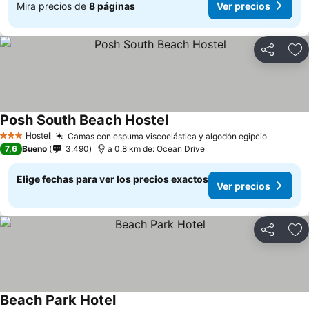
Mira precios de
8 páginas
Ver precios
Compartir
Ag
Posh South Beach Hostel
Hostel
Camas con espuma viscoelástica y algodón egipcio
3 Estrellas
7,6
Bueno
3.490
a 0.8 km de: Ocean Drive
Elige fechas para ver los precios exactos
Ver precios
Compartir
Ag
Beach Park Hotel