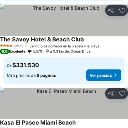
Compartir
Ag
The Savoy Hotel & Beach Club
Hotel
Servicio de comedor en la piscina y la playa
4 Estrellas
8,6
Excelente
5.570
a 0.3 km de: Ocean Drive
$331.530
De
Mira precios de
8 páginas
Ver precios
Compartir
Ag
Kasa El Paseo Miami Beach