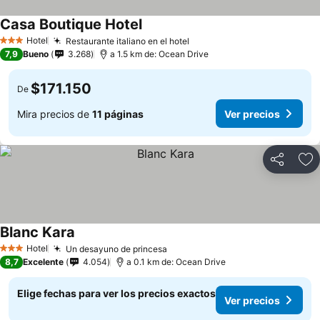
Casa Boutique Hotel
Hotel
Restaurante italiano en el hotel
3 Estrellas
7,9
Bueno
3.268
a 1.5 km de: Ocean Drive
$171.150
De
Mira precios de
11 páginas
Ver precios
Compartir
Ag
Blanc Kara
Hotel
Un desayuno de princesa
3 Estrellas
8,7
Excelente
4.054
a 0.1 km de: Ocean Drive
Elige fechas para ver los precios exactos
Ver precios