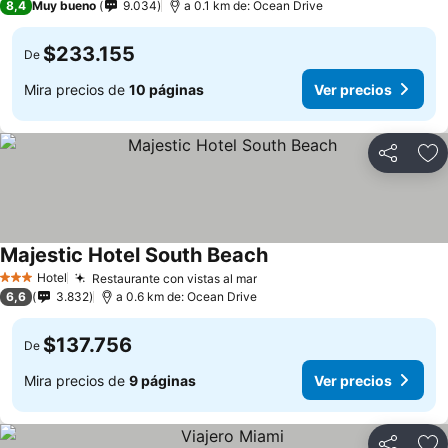
8,4
Muy bueno
9.034
a 0.1 km de: Ocean Drive
$233.155
De
Mira precios de
10 páginas
Ver precios
Compartir
Ag
Majestic Hotel South Beach
Hotel
Restaurante con vistas al mar
3 Estrellas
6,6
3.832
a 0.6 km de: Ocean Drive
$137.756
De
Mira precios de
9 páginas
Ver precios