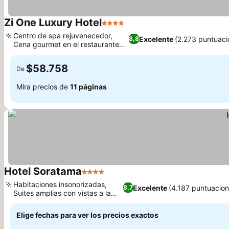
Zi One Luxury Hotel
4 Estrellas
Centro de spa rejuvenecedor,
Excelente
(2.273 puntuaci
8,8
Cena gourmet en el restaurante
FuZIone
$58.758
De
Mira precios de
11 páginas
Hotel Soratama
4 Estrellas
Habitaciones insonorizadas,
Excelente
(4.187 puntuacion
8,7
Suites amplias con vistas a la
ciudad
Elige fechas para ver los precios exactos