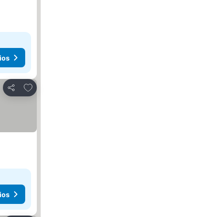
ios
Agregar a favoritos
Compartir
ios