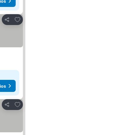
ios
Agregar a favoritos
Compartir
ios
Agregar a favoritos
Compartir