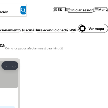
ES · $
Menú
Iniciar sesión
ación
Ver mapa
acionamiento
Piscina
Aire acondicionado
Wifi
Apartamento amu
za
Cómo los pagos afectan nuestro ranking
Agregar a favoritos
Compartir