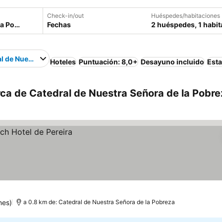
Check-in/out
Huéspedes/habitaciones
Fechas
2 huéspedes, 1 habit
l de Nuestra Señora de la Pobreza
Hoteles
Puntuación: 8,0+
Desayuno incluido
Est
rca de Catedral de Nuestra Señora de la Pobre
nes)
a 0.8 km de: Catedral de Nuestra Señora de la Pobreza