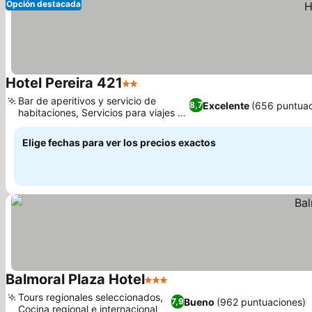
Opción destacada
Hotel Pereira 421
2 Estrellas
Bar de aperitivos y servicio de
Excelente
(656 puntuac
8,7
habitaciones, Servicios para viajes de
negocios
Elige fechas para ver los precios exactos
Balmoral Plaza Hotel
3 Estrellas
Tours regionales seleccionados,
Bueno
(962 puntuaciones)
7,9
Cocina regional e internacional