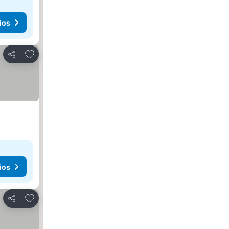
ios
Agregar a favoritos
Compartir
ios
Agregar a favoritos
Compartir