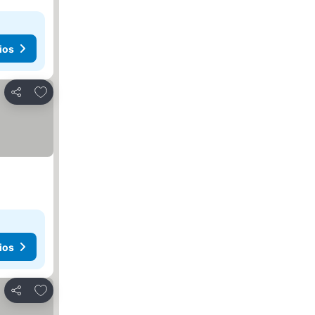
ios
Agregar a favoritos
Compartir
ios
Agregar a favoritos
Compartir