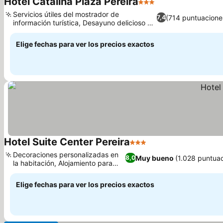
Hotel Catalina Plaza Pereira
3 Estrellas
Servicios útiles del mostrador de
(714 puntuacione
7,4
información turística, Desayuno delicioso y
completo
Elige fechas para ver los precios exactos
Hotel Suite Center Pereira
3 Estrellas
Decoraciones personalizadas en
Muy bueno
(1.028 puntua
8,0
la habitación, Alojamiento para
familias
Elige fechas para ver los precios exactos