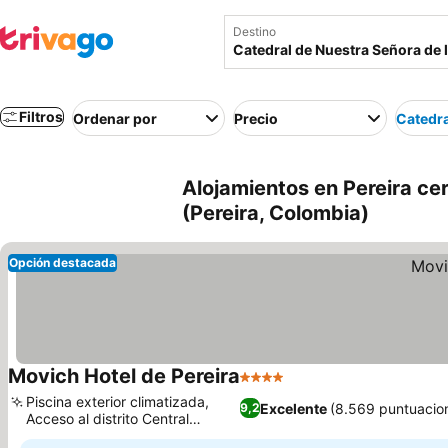
Destino
Filtros
Ordenar por
Precio
Catedra
Alojamientos en Pereira ce
(Pereira, Colombia)
Opción destacada
Movich Hotel de Pereira
4 Estrellas
Piscina exterior climatizada,
Excelente
(8.569 puntuacio
9,2
Acceso al distrito Central
Circunvalar